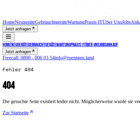
Home
Neugeräte
Gebrauchtgeräte
Wartung
Praxis IT
Über Uns
Jobs
Ank
Jetzt anfragen
Home
Neugeräte
Gebrauchtgeräte
Wartung
Praxis IT
Über Uns
Jobs
Ankauf
Jetzt anfragen
Freecall:
0800 - 006 03 54
info@roentgen.land
Fehler 404
404
Die gesuchte Seite existiert leider nicht. Möglicherweise wurde sie v
Zur Startseite