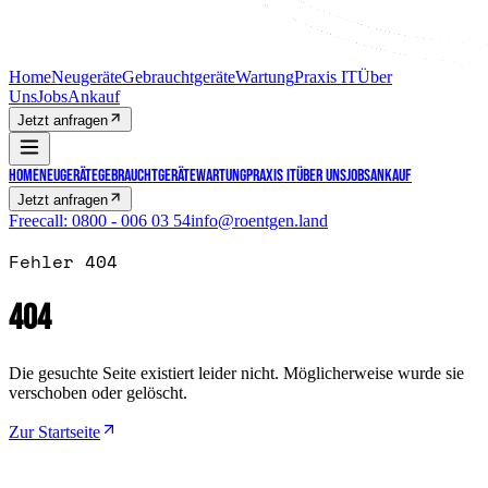
Home
Neugeräte
Gebrauchtgeräte
Wartung
Praxis IT
Über
Uns
Jobs
Ankauf
Jetzt anfragen
Home
Neugeräte
Gebrauchtgeräte
Wartung
Praxis IT
Über Uns
Jobs
Ankauf
Jetzt anfragen
Freecall:
0800 - 006 03 54
info@roentgen.land
Fehler 404
404
Die gesuchte Seite existiert leider nicht. Möglicherweise wurde sie
verschoben oder gelöscht.
Zur Startseite