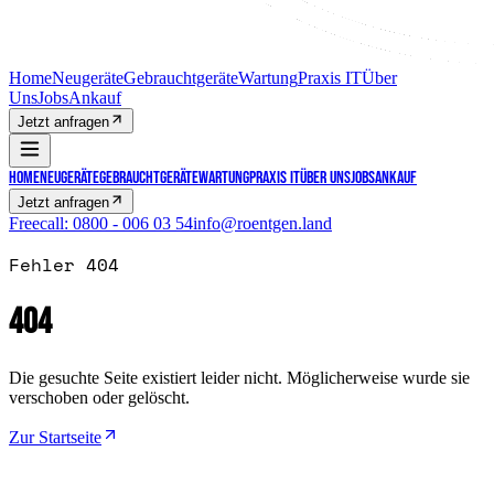
Home
Neugeräte
Gebrauchtgeräte
Wartung
Praxis IT
Über
Uns
Jobs
Ankauf
Jetzt anfragen
Home
Neugeräte
Gebrauchtgeräte
Wartung
Praxis IT
Über Uns
Jobs
Ankauf
Jetzt anfragen
Freecall:
0800 - 006 03 54
info@roentgen.land
Fehler 404
404
Die gesuchte Seite existiert leider nicht. Möglicherweise wurde sie
verschoben oder gelöscht.
Zur Startseite