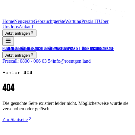
Home
Neugeräte
Gebrauchtgeräte
Wartung
Praxis IT
Über
Uns
Jobs
Ankauf
Jetzt anfragen
Home
Neugeräte
Gebrauchtgeräte
Wartung
Praxis IT
Über Uns
Jobs
Ankauf
Jetzt anfragen
Freecall:
0800 - 006 03 54
info@roentgen.land
Fehler 404
404
Die gesuchte Seite existiert leider nicht. Möglicherweise wurde sie
verschoben oder gelöscht.
Zur Startseite