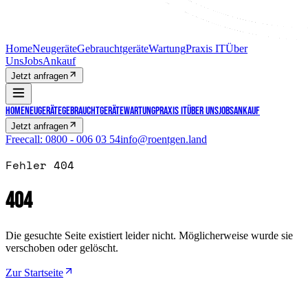
Home
Neugeräte
Gebrauchtgeräte
Wartung
Praxis IT
Über
Uns
Jobs
Ankauf
Jetzt anfragen
Home
Neugeräte
Gebrauchtgeräte
Wartung
Praxis IT
Über Uns
Jobs
Ankauf
Jetzt anfragen
Freecall:
0800 - 006 03 54
info@roentgen.land
Fehler 404
404
Die gesuchte Seite existiert leider nicht. Möglicherweise wurde sie
verschoben oder gelöscht.
Zur Startseite