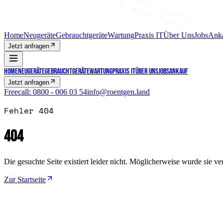
Home
Neugeräte
Gebrauchtgeräte
Wartung
Praxis IT
Über Uns
Jobs
Ank
Jetzt anfragen
Home
Neugeräte
Gebrauchtgeräte
Wartung
Praxis IT
Über Uns
Jobs
Ankauf
Jetzt anfragen
Freecall:
0800 - 006 03 54
info@roentgen.land
Fehler 404
404
Die gesuchte Seite existiert leider nicht. Möglicherweise wurde sie v
Zur Startseite