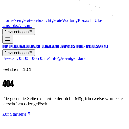
Home
Neugeräte
Gebrauchtgeräte
Wartung
Praxis IT
Über
Uns
Jobs
Ankauf
Jetzt anfragen
Home
Neugeräte
Gebrauchtgeräte
Wartung
Praxis IT
Über Uns
Jobs
Ankauf
Jetzt anfragen
Freecall:
0800 - 006 03 54
info@roentgen.land
Fehler 404
404
Die gesuchte Seite existiert leider nicht. Möglicherweise wurde sie
verschoben oder gelöscht.
Zur Startseite