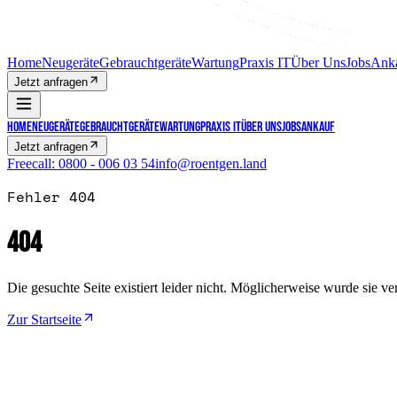
Home
Neugeräte
Gebrauchtgeräte
Wartung
Praxis IT
Über Uns
Jobs
Ank
Jetzt anfragen
Home
Neugeräte
Gebrauchtgeräte
Wartung
Praxis IT
Über Uns
Jobs
Ankauf
Jetzt anfragen
Freecall:
0800 - 006 03 54
info@roentgen.land
Fehler 404
404
Die gesuchte Seite existiert leider nicht. Möglicherweise wurde sie v
Zur Startseite