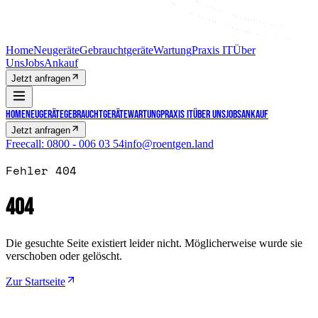
Home
Neugeräte
Gebrauchtgeräte
Wartung
Praxis IT
Über
Uns
Jobs
Ankauf
Jetzt anfragen
Home
Neugeräte
Gebrauchtgeräte
Wartung
Praxis IT
Über Uns
Jobs
Ankauf
Jetzt anfragen
Freecall:
0800 - 006 03 54
info@roentgen.land
Fehler 404
404
Die gesuchte Seite existiert leider nicht. Möglicherweise wurde sie
verschoben oder gelöscht.
Zur Startseite