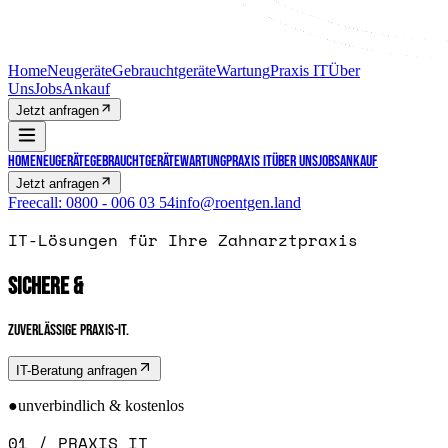
Home
Neugeräte
Gebrauchtgeräte
Wartung
Praxis IT
Über
Uns
Jobs
Ankauf
Jetzt anfragen
Home
Neugeräte
Gebrauchtgeräte
Wartung
Praxis IT
Über Uns
Jobs
Ankauf
Jetzt anfragen
Freecall:
0800 - 006 03 54
info@roentgen.land
IT-Lösungen für Ihre Zahnarztpraxis
SICHERE &
ZUVERLÄSSIGE PRAXIS-IT.
IT-Beratung anfragen
●
unverbindlich & kostenlos
01 / PRAXIS IT