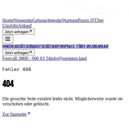
Home
Neugeräte
Gebrauchtgeräte
Wartung
Praxis IT
Über
Uns
Jobs
Ankauf
Jetzt anfragen
Home
Neugeräte
Gebrauchtgeräte
Wartung
Praxis IT
Über Uns
Jobs
Ankauf
Jetzt anfragen
Freecall:
0800 - 006 03 54
info@roentgen.land
Fehler 404
404
Die gesuchte Seite existiert leider nicht. Möglicherweise wurde sie
verschoben oder gelöscht.
Zur Startseite