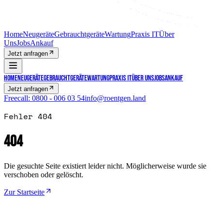
Home
Neugeräte
Gebrauchtgeräte
Wartung
Praxis IT
Über
Uns
Jobs
Ankauf
Jetzt anfragen
Home
Neugeräte
Gebrauchtgeräte
Wartung
Praxis IT
Über Uns
Jobs
Ankauf
Jetzt anfragen
Freecall:
0800 - 006 03 54
info@roentgen.land
Fehler 404
404
Die gesuchte Seite existiert leider nicht. Möglicherweise wurde sie
verschoben oder gelöscht.
Zur Startseite