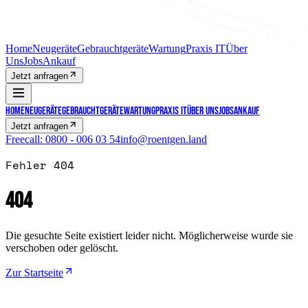
Home
Neugeräte
Gebrauchtgeräte
Wartung
Praxis IT
Über
Uns
Jobs
Ankauf
Jetzt anfragen
Home
Neugeräte
Gebrauchtgeräte
Wartung
Praxis IT
Über Uns
Jobs
Ankauf
Jetzt anfragen
Freecall:
0800 - 006 03 54
info@roentgen.land
Fehler 404
404
Die gesuchte Seite existiert leider nicht. Möglicherweise wurde sie
verschoben oder gelöscht.
Zur Startseite