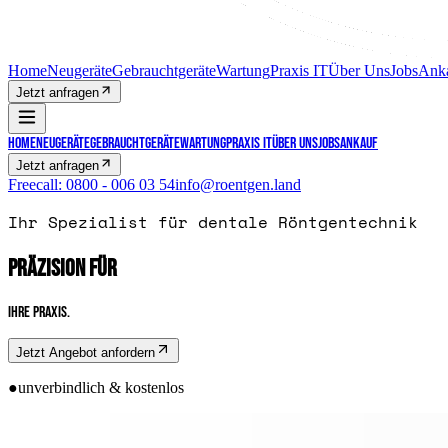
Home
Neugeräte
Gebrauchtgeräte
Wartung
Praxis IT
Über Uns
Jobs
Ank
Jetzt anfragen
Home
Neugeräte
Gebrauchtgeräte
Wartung
Praxis IT
Über Uns
Jobs
Ankauf
Jetzt anfragen
Freecall:
0800 - 006 03 54
info@roentgen.land
Ihr Spezialist für dentale Röntgentechnik
PRÄZISION FÜR
IHRE PRAXIS.
Jetzt Angebot anfordern
●
unverbindlich & kostenlos